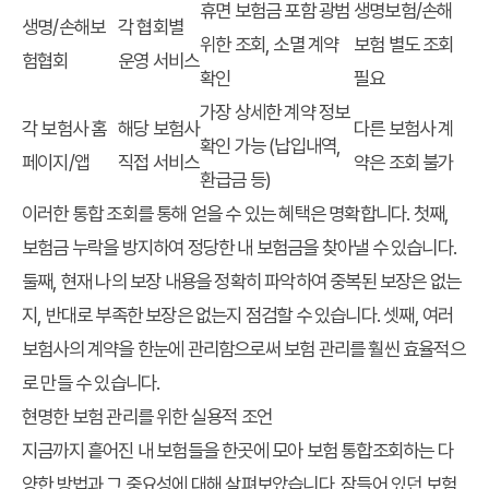
휴면 보험금 포함 광범
생명보험/손해
생명/손해보
각 협회별
위한 조회, 소멸 계약
보험 별도 조회
험협회
운영 서비스
확인
필요
가장 상세한 계약 정보
각 보험사 홈
해당 보험사
다른 보험사 계
확인 가능 (납입내역,
페이지/앱
직접 서비스
약은 조회 불가
환급금 등)
이러한 통합 조회를 통해 얻을 수 있는 혜택은 명확합니다. 첫째,
보험금 누락
을 방지하여 정당한 내 보험금을 찾아낼 수 있습니다.
둘째, 현재 나의 보장 내용을 정확히 파악하여 중복된 보장은 없는
지, 반대로 부족한 보장은 없는지 점검할 수 있습니다. 셋째, 여러
보험사의 계약을 한눈에 관리함으로써 보험 관리를 훨씬 효율적으
로 만들 수 있습니다.
현명한 보험 관리를 위한 실용적 조언
지금까지
흩어진 내 보험
들을 한곳에 모아
보험 통합조회
하는 다
양한 방법과 그 중요성에 대해 살펴보았습니다. 잠들어 있던 보험