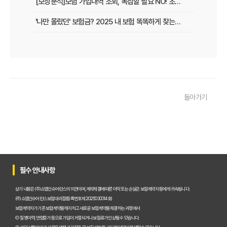
[보장분석]보험 가입내역 조회, 복잡할 필요 NO! 초간단 조회 방법으로 내 보험 보장 분석하기
'나만 몰랐던' 보험금? 2025 내 보험 똑똑하게 찾는 법
2025 보험, 제대로 알고 가입했나? 셀프 진단으로 확인!
보험, 이제 방치하지 마세요! 2025 맞춤형 보험 찾기
보험, 어디서부터 시작해야 할까? 2025 맞춤 보험 찾기 A to Z
돌아가기
보험, 어렵다면? 2025 초간단 보험 정보 확인법
복잡한 보험은 이제 그만! 2025 나에게 딱 맞는 보험 찾기
2025 숨은 보험금 찾고 혜택 UP!
2025 보험, 현명하게 관리하는 방법은?
필수 안내사항
2025 놓치면 후회할 보험금, 지금 바로 확인하세요!
상기 내용은 (주)쇼엠인슈어런스의 의견이며, 계약체결에 따른 이익 또는 손실은 보험계약자 등에게 귀속됩니다.
(주)쇼엠인슈어런스 보험대리점(등록번호 제2025030014호)
까먹은 보험금, 나도 있을까? 2025 간편 내보험조회로 확인!
보험계약자가 기존 보험계약을 해지하고 새로운 보험계약을 체결하는 과정에서
① 질병이력, 연령증가 등으로 가입이 거절되거나 보험료가 인상될 수 있습니다.
2025 내 보험, 이렇게 바뀌었네? 달라진 보험 정보 확인 필수!