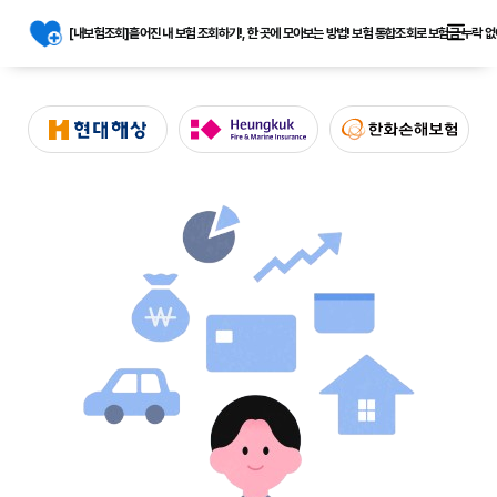
[내보험조회]흩어진 내 보험 조회하기!, 한 곳에 모아보는 방법! 보험 통합조회로 보험금 누락 